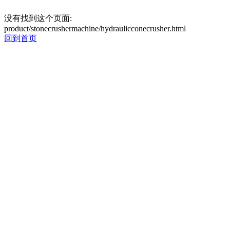
没有找到这个页面:
product/stonecrushermachine/hydraulicconecrusher.html
回到首页